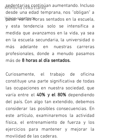
sedentarias continúan aumentando. Incluso 
Knihovna cviků články
desde una edad temprana, nos "obligan" a 
Výkon sportovce
pasar varias horas sentados en la escuela, 
y esta tendencia solo se intensifica a 
medida que avanzamos en la vida, ya sea 
en la escuela secundaria, la universidad o 
más adelante en nuestras carreras 
profesionales, donde a menudo pasamos 
más de
 8 horas al día sentados.
Curiosamente, el trabajo de oficina 
constituye una parte significativa de todas 
las ocupaciones en nuestra sociedad, que 
varía entre el 
40% y el 80%
 dependiendo 
del país. Con algo tan extendido, debemos 
considerar las posibles consecuencias. En 
este artículo, examinaremos la actividad 
física, el entrenamiento de fuerza y los 
ejercicios para mantener y mejorar la 
movilidad de las caderas.