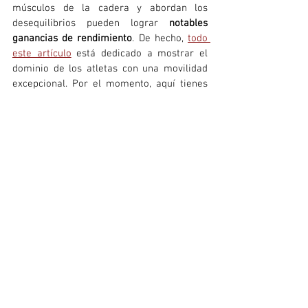
músculos de la cadera y abordan los 
desequilibrios pueden lograr 
notables 
ganancias de rendimiento
. De hecho, 
todo 
este artículo
 está dedicado a mostrar el 
dominio de los atletas con una movilidad 
excepcional. Por el momento, aquí tienes 
una rutina de movilidad de 5 minutos
 para 
añadir a tu rutina diaria, ¡al igual que 
lavarte los dientes!
https://youtu.be/GAQ0HWwgzoo
¿Demasiado duro para ti? 
Probablemente tus caderas 