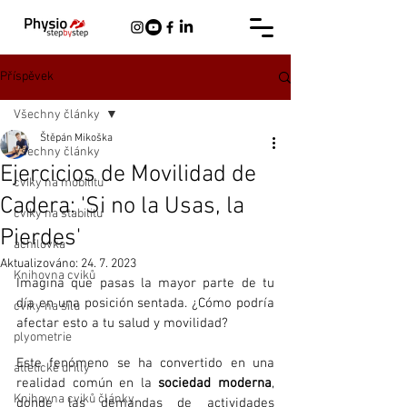
Příspěvek
Všechny články
Štěpán Mikoška
Všechny články
Ejercicios de Movilidad de
cviky na mobilitu
Cadera: 'Si no la Usas, la
cviky na stabilitu
Pierdes'
achilovka
Aktualizováno:
24. 7. 2023
Knihovna cviků
Imagina que pasas la mayor parte de tu 
día en una posición sentada. ¿Cómo podría 
cviky na sílu
afectar esto a tu salud y movilidad? 
plyometrie
Este fenómeno se ha convertido en una 
atletické drilly
realidad común en la 
sociedad moderna
, 
Knihovna cviků články
donde las demandas de actividades 